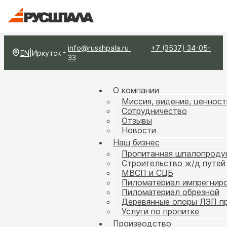
info@russhpala.ru
+7 (3537) 34-05-
EN
|
Иркутск
33
О компании
Миссия, видение, ценност
Сотрудничество
Отзывы
Новости
Наш бизнес
Пропитанная шпалопроду
Строительство ж/д путей
МВСП и СЦБ
Пиломатериал импрегнир
Пиломатериал обрезной
Деревянные опоры ЛЭП п
Услуги по пропитке
Производство